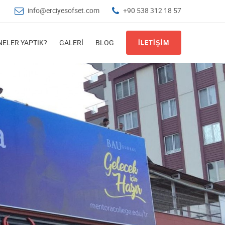
info@erciyesofset.com
+90 538 312 18 57
NELER YAPTIK?
GALERI
BLOG
İLETIŞIM