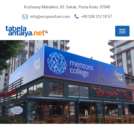
Kızılsaray Mahallesi, 65. Sokak, Posta Kodu: 07040
info@erciyesofset.com
+90 538 312 18 57
Menu