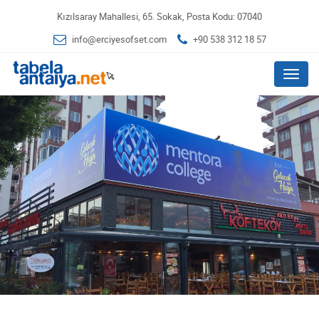
Kızılsaray Mahallesi, 65. Sokak, Posta Kodu: 07040
info@erciyesofset.com
+90 538 312 18 57
Menu